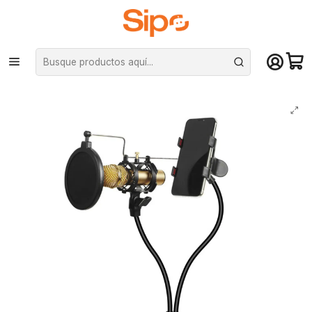
¡Compra hasta mediodía y recibe hoy! De lunes a sábado en el gran
Santiago. Envío gratis desde $29.990
Inicio
Computación y Gamers
Almacenamiento portátil
MicroSD
Soporte De Mesa Para Smartphone Y Micrófono Streaming Flexible