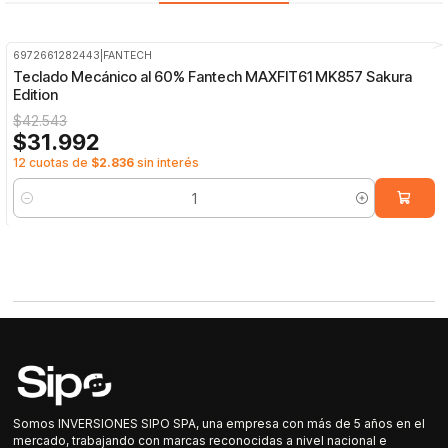
6972661282443
|
FANTECH
-25%
OFF
Teclado Mecánico al 60% Fantech MAXFIT61 MK857 Sakura
Edition
$42.543
$31.992
12 cuotas de
$2.836
sin interés
Cantidad
Somos INVERSIONES SIPO SPA, una empresa con más de 5 años en el
mercado, trabajando con marcas reconocidas a nivel nacional e