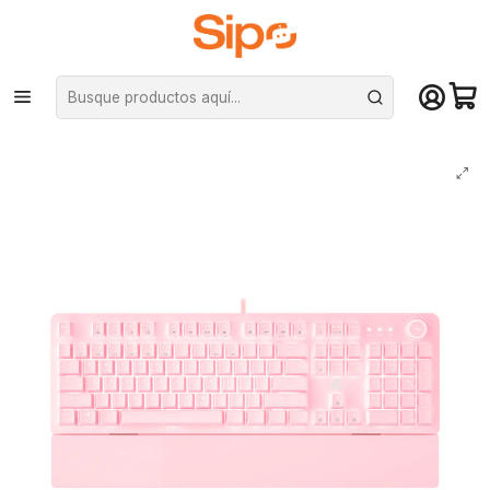
¡Compra hasta mediodía y recibe hoy! De lunes a sábado en el gran
Santiago. Envío gratis desde $29.990
Inicio
Computación y Gamers
Teclados
Mecánicos
Teclado Mecánico Fantech Maxpower MK853 Sakura, Red Switch