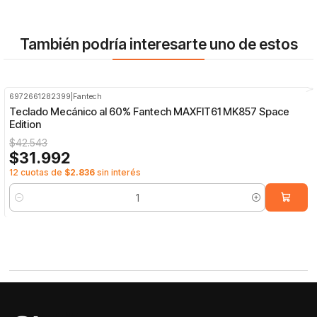
También podría interesarte uno de estos
6972661282399
|
Fantech
-25%
OFF
Teclado Mecánico al 60% Fantech MAXFIT61 MK857 Space
Edition
$42.543
$31.992
12 cuotas de
$2.836
sin interés
Cantidad