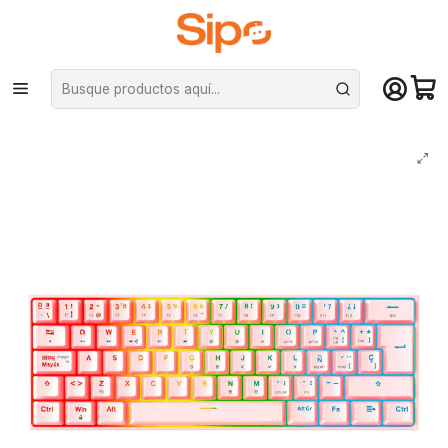
¡Compra hasta mediodía y recibe hoy! De lunes a sábado en el gran
Santiago. Envío gratis desde $29.990
Inicio
Computación y Gamers
Teclados
Mecánicos
Teclado Mecánico al 60% Fantech MAXFIT61 MK857 Sakura Edition