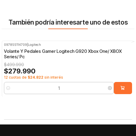
También podría interesarte uno de estos
097855114709
|
Logitech
-44%
OFF
Volante Y Pedales Gamer Logitech G920 Xbox One/ XBOX
Series/ Pc
$499.990
$279.990
12 cuotas de
$24.822
sin interés
Cantidad