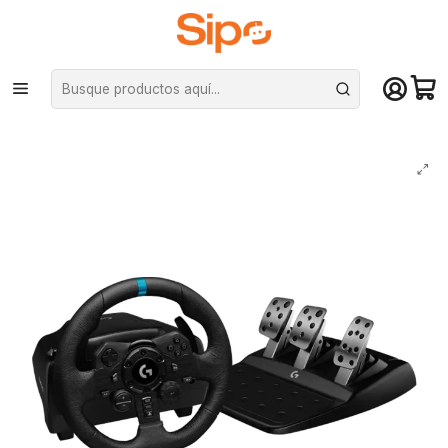
¡Compra hasta mediodía y recibe hoy! De lunes a sábado en el gran
Santiago. Envío gratis desde $29.990
Inicio
Computación y Gamers
Joystick y simuladores
Volantes y pedales
Volante y Pedales Logitech G923 TrueForce, para PS4/PS5 y PC