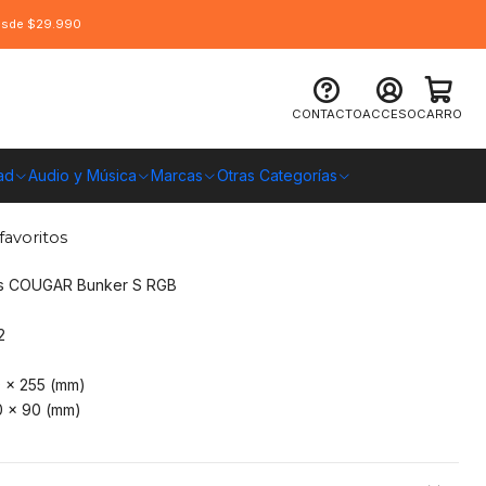
desde $29.990
Base para Audífonos con 2 puertos
CONTACTO
ACCESO
CARRO
 RGB
ad
Audio y Música
Marcas
Otras Categorías
O CHILE
favoritos
res COUGAR Bunker S RGB
2
 x 255 (mm)
0 x 90 (mm)