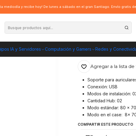
udífonos con 2 puertos USB - Bunker S RGB
a mediodía y recibe hoy! De lunes a sábado en el gran Santiago. Envío gratis 
|
Soporte Cougar 
USB - Bunker S
ipos IA y Servidores
Computación y Gamers
Redes y Conectivid
ENVÍO GRATIS A TOD
Agregar a la lista de 
Soporte para auricula
Conexión: USB
Modos de instalación: 0
Cantidad Hub: 02
Modo estándar: 80 x 70
Modo en el case: 8x 7
COMPARTIR ESTE PRODUCTO