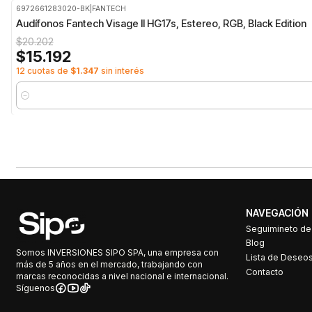
6972661283020-BK
|
FANTECH
-25%
OFF
Audífonos Fantech Visage II HG17s, Estereo, RGB, Black Edition
$20.202
$15.192
12 cuotas de
$1.347
sin interés
Cantidad
NAVEGACIÓN
Seguimineto d
Blog
Somos INVERSIONES SIPO SPA, una empresa con
Lista de Deseo
más de 5 años en el mercado, trabajando con
Contacto
marcas reconocidas a nivel nacional e internacional.
Síguenos