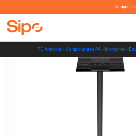
Inicio
Computación y Gamers
Audífonos
Soporte Cougar Base para A
¡Compra hast
PC Armadas
Componentes PC
Monitores
Equ