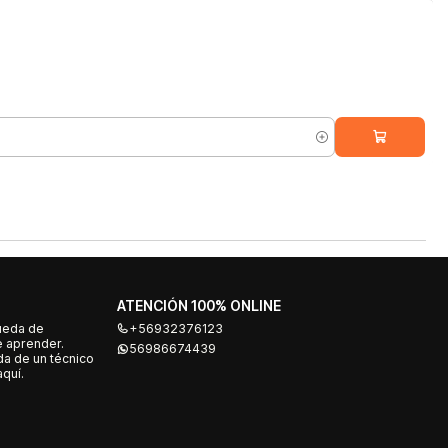
ATENCIÓN 100% ONLINE
ueda de
+56932376123
e aprender.
56986674439
a de un técnico
quí.