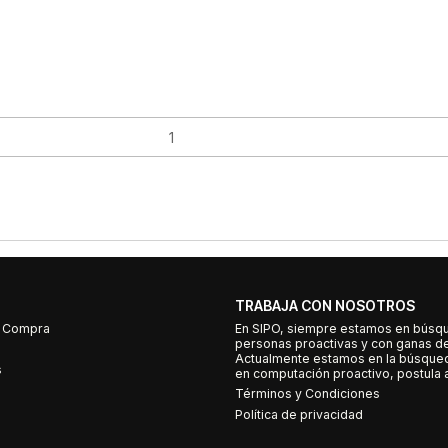
TRABAJA CON NOSOTROS
e Compra
En SIPO, siempre estamos en búsq
personas proactivas y con ganas d
Actualmente estamos en la búsqued
s
en computación proactivo, postula a
Términos y Condiciones
Política de privacidad