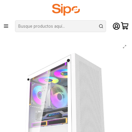
¡Compra hasta mediodía y recibe hoy! De lunes a sábado en el gran
Santiago. Envío gratis desde $29.990
Inicio
Componentes PC
Gabinete
Micro ATX
Gabinete Gamer Darkflash M305 Panel Vidrio 3Fan ARGB mATX White