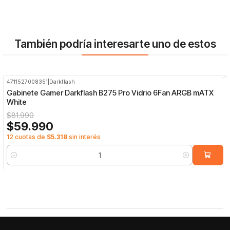
También podría interesarte uno de estos
4711527008351
|
Darkflash
-27%
OFF
Gabinete Gamer Darkflash B275 Pro Vidrio 6Fan ARGB mATX
White
$81.990
$59.990
12 cuotas de
$5.318
sin interés
Cantidad