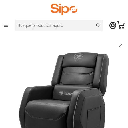
¡Compra hasta mediodía y recibe hoy! De lunes a sábado en el gran
Santiago. Envío gratis desde $29.990
Inicio
Computación y Gamers
Sillas y Escritorios
Sillas
Sillón Sofá Gamer Cougar Ranger S Black, PVC premium, Ajustable