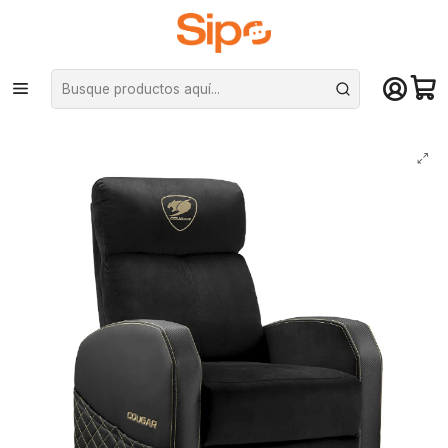
¡Compra hasta mediodía y recibe hoy! De lunes a sábado en el gran
Santiago. Envío gratis desde $29.990
Inicio
Computación y Gamers
Sillas y Escritorios
Sillas
Sillón Gamer Cougar Ranger Elite Gold Terciopelo Reclinable