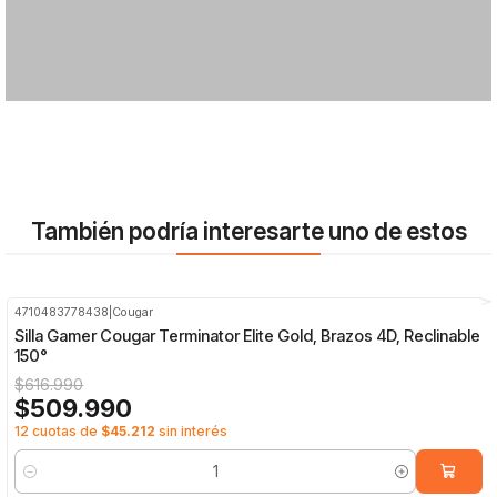
También podría interesarte uno de estos
4710483778438
|
Cougar
-17%
OFF
Silla Gamer Cougar Terminator Elite Gold, Brazos 4D, Reclinable
150°
$616.990
$509.990
12 cuotas de
$45.212
sin interés
Cantidad