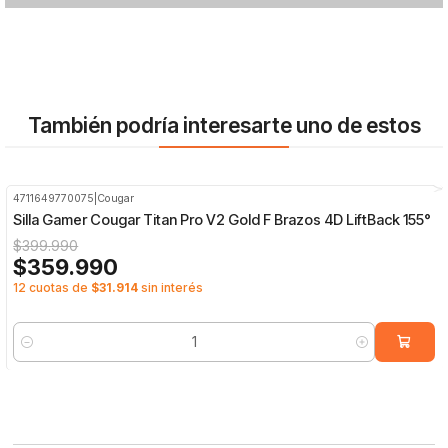
También podría interesarte uno de estos
4711649770075
|
Cougar
-10%
OFF
Silla Gamer Cougar Titan Pro V2 Gold F Brazos 4D LiftBack 155°
$399.990
$359.990
12 cuotas de
$31.914
sin interés
Cantidad