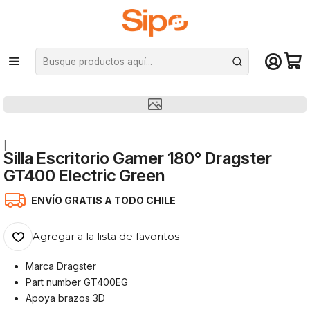
¡Compra hasta mediodía y recibe hoy! De lunes a sábado en el gran
Santiago. Envío gratis desde $29.990
Inicio
Computación y Gamers
Sillas y Escritorios
Sillas
Silla Escritorio Gamer 180° Dragster GT400 Electric Green
|
Silla Escritorio Gamer 180° Dragster
GT400 Electric Green
ENVÍO GRATIS A TODO CHILE
Agregar a la lista de favoritos
Marca Dragster
Part number GT400EG
Apoya brazos 3D