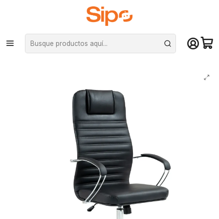
¡Compra hasta mediodía y recibe hoy! De lunes a sábado en el gran
Santiago. Envío gratis desde $29.990
Inicio
Computación y Gamers
Sillas y Escritorios
Sillas
Silla Escritorio Oficina Vanto Ejecutiva Ajustable Cuero Pu