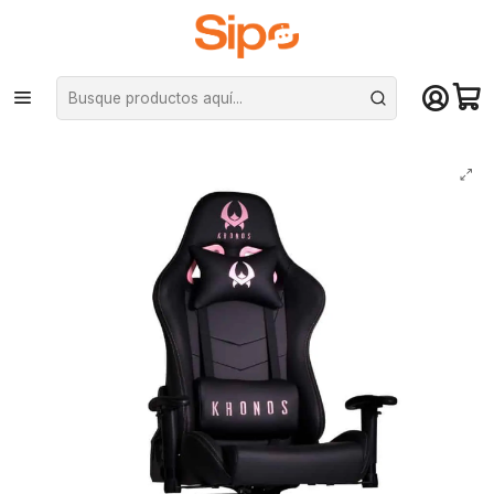
¡Compra hasta mediodía y recibe hoy! De lunes a sábado en el gran
Santiago. Envío gratis desde $29.990
Inicio
Computación y Gamers
Sillas y Escritorios
Sillas
Silla de escritorio Profesional Kronos Hunter Light Gamer - Pink