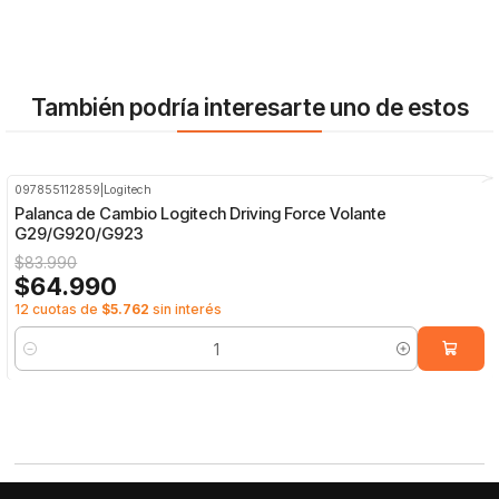
También podría interesarte uno de estos
097855112859
|
Logitech
-23%
OFF
Palanca de Cambio Logitech Driving Force Volante
G29/G920/G923
$83.990
$64.990
12 cuotas de
$5.762
sin interés
Cantidad