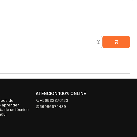
ATENCIÓN 100% ONLINE
ueda de
+56932376123
e aprender.
56986674439
a de un técnico
quí.