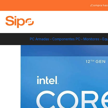
Inicio
Componentes PC
Procesadores
Intel
Procesador Intel Core 
¡Compra hast
PC Armadas
Componentes PC
Monitores
Equ