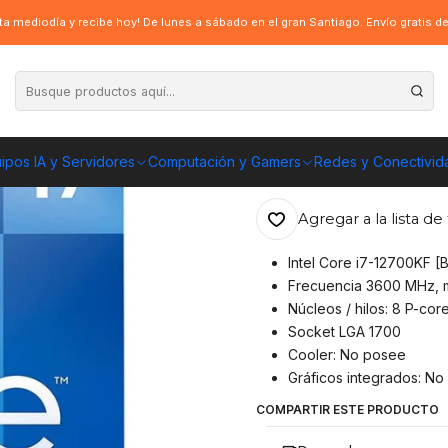
i7-12700KF, 12º Gen 3.6GHz (Hasta 5GHz), Socket LGA1700, s
a mediodía y recibe hoy! De lunes a sábado en el gran Santiago. Envío gratis 
|
Procesador Inte
(Hasta 5GHz), S
ipos IA y Servidores
Computación y Gamers
Redes y Conectivid
ENVÍO GRATIS A TOD
Agregar a la lista de 
Intel Core i7-12700KF 
Frecuencia 3600 MHz,
Núcleos / hilos: 8 P-core
Socket LGA 1700
Cooler: No posee
Gráficos integrados: N
COMPARTIR ESTE PRODUCTO