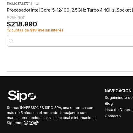
5032037237741
|
Intel
-14%
OFF
Procesador Intel Core i5-12400, 2.5GHz Turbo 4.4GHz, Socket
$255.990
$218.990
12 cuotas de
$19.414
sin interés
Cantidad
NAVEGACIÓN
Seguimineto d
Blog
Somos INVERSIONES SIPO SPA, una empresa con
Lista de Deseo
más de 5 años en el mercado, trabajando con
Contacto
marcas reconocidas a nivel nacional e internacional.
Síguenos