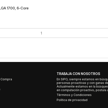
 LGA 1700, 6-Core
TRABAJA CON NOSOTROS
e Compra
En SIPO, siempre estamos en búsq
personas proactivas y con ganas d
Actualmente estamos en la búsqued
s
en computación proactivo, postula a
Términos y Condiciones
Política de privacidad