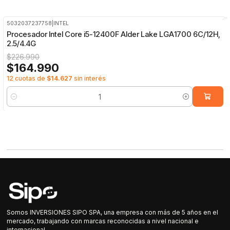
5032037237758
|
INTEL
-27%
OFF
Procesador Intel Core i5-12400F Alder Lake LGA1700 6C/12H,
2.5/4.4G
$226.990
$164.990
12 cuotas de
$14.627
sin interés
Cantidad
Somos INVERSIONES SIPO SPA, una empresa con más de 5 años en el
mercado, trabajando con marcas reconocidas a nivel nacional e
internacional.