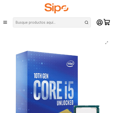
¡Compra hasta mediodía y recibe hoy! De lunes a sábado en el gran
Santiago. Envío gratis desde $29.990
Inicio
Componentes PC
Procesadores
Intel
Procesador Intel Core i5-10600KF Comet Lake (LGA1200, 4.8GHZ, 12MB
Smart Cache, Sin Disipador)