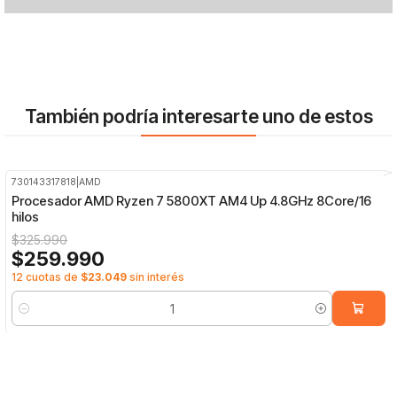
También podría interesarte uno de estos
730143317818
|
AMD
-20%
OFF
Procesador AMD Ryzen 7 5800XT AM4 Up 4.8GHz 8Core/16
hilos
$325.990
$259.990
12 cuotas de
$23.049
sin interés
Cantidad