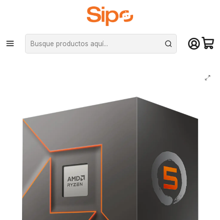
¡Compra hasta mediodía y recibe hoy! De lunes a sábado en el gran
Santiago. Envío gratis desde $29.990
Inicio
Componentes PC
Procesadores
AMD
Procesador AMD Ryzen 5 8400F, 4.7GHZ Max 6core/12 hilos AM5