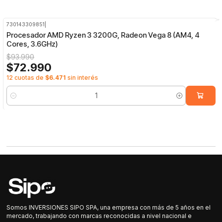
730143309851
|
-22%
OFF
Procesador AMD Ryzen 3 3200G, Radeon Vega 8 (AM4, 4
Cores, 3.6GHz)
$93.990
$72.990
12 cuotas de
$6.471
sin interés
Cantidad
Somos INVERSIONES SIPO SPA, una empresa con más de 5 años en el
mercado, trabajando con marcas reconocidas a nivel nacional e