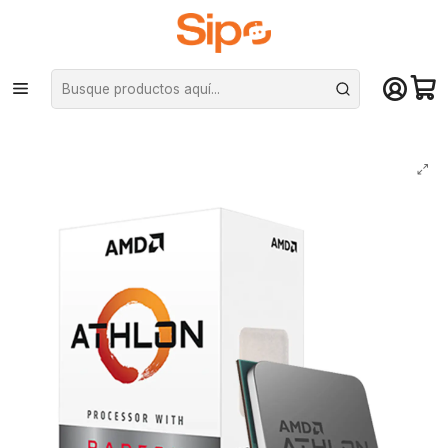
¡Compra hasta mediodía y recibe hoy! De lunes a sábado en el gran
Santiago. Envío gratis desde $29.990
Inicio
Componentes PC
Procesadores
AMD
Procesador AMD Athlon 3000G Radeon Vega 3, 2 Núcleos, 4 Hilos,
Socket AM4