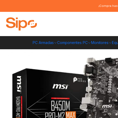
Inicio
Componentes PC
Placas Madre
AMD AM4
Placa Madre MSI
¡Compra hast
PC Armadas
Componentes PC
Monitores
Equ