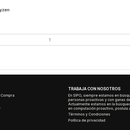
Ryzen
TRABAJA CON NOSOTROS
e Compra
En SIPO, siempre estamos en búsq
personas proactivas y con ganas d
Actualmente estamos en la búsqued
s
en computación proactivo, postula a
Términos y Condiciones
Política de privacidad