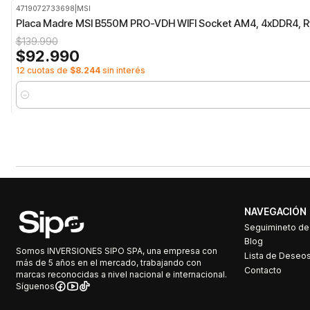
4719072733698
|
MSI
-34%
OFF
Placa Madre MSI B550M PRO-VDH WIFI Socket AM4, 4xDDR4, 
$139.990
$92.990
12 cuotas de
$8.244
sin interés
Cantidad
NAVEGACIÓN
Seguimineto d
Blog
Somos INVERSIONES SIPO SPA, una empresa con
Lista de Deseo
más de 5 años en el mercado, trabajando con
Contacto
marcas reconocidas a nivel nacional e internacional.
Síguenos