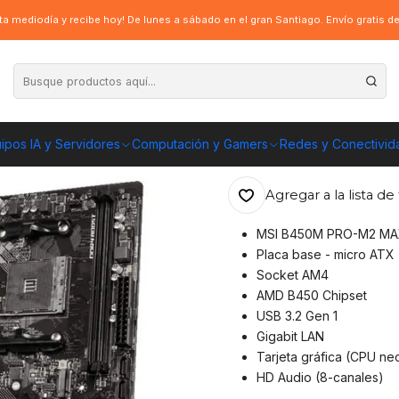
 B450M PRO-M2 MAX, AM4, Ryzen 5000, 2xDDR4, 1xHDM
a mediodía y recibe hoy! De lunes a sábado en el gran Santiago. Envío gratis 
|
Placa Madre MS
5000, 2xDDR4, 
ipos IA y Servidores
Computación y Gamers
Redes y Conectivid
ENVÍO GRATIS A TOD
Agregar a la lista de 
MSI B450M PRO-M2 M
Placa base - micro ATX
Socket AM4
AMD B450 Chipset
USB 3.2 Gen 1
Gigabit LAN
Tarjeta gráfica (CPU ne
HD Audio (8-canales)