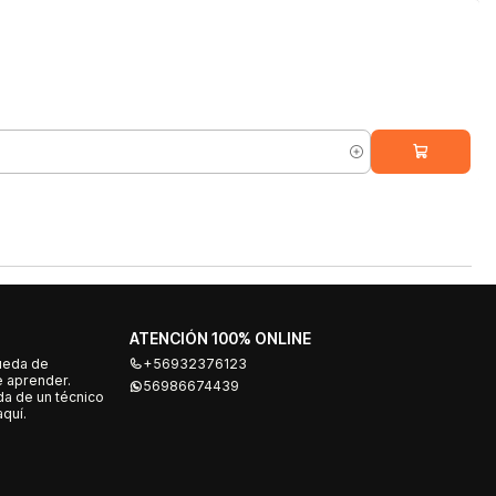
ATENCIÓN 100% ONLINE
ueda de
+56932376123
e aprender.
56986674439
a de un técnico
quí.