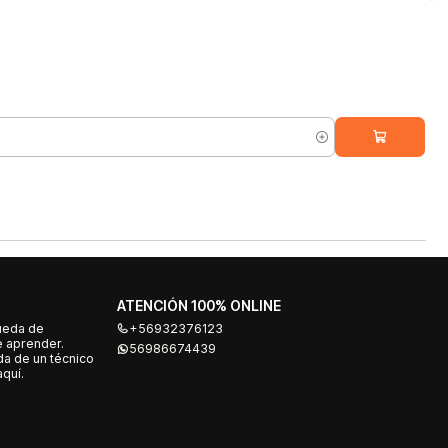
ATENCIÓN 100% ONLINE
ueda de
+56932376123
e aprender.
56986674439
a de un técnico
quí.