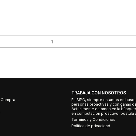
TRABAJA CON NOSOTROS
e Compra
En SIPO, siempre estamos en búsq
personas proactivas y con ganas d
Actualmente estamos en la búsqued
s
en computación proactivo, postula a
Términos y Condiciones
Política de privacidad