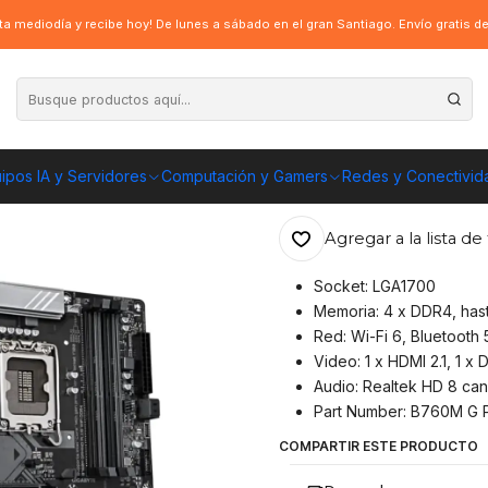
Gigabyte B760M GAMING PLUS WIFI, LGA1700 DDR4, mATX
a mediodía y recibe hoy! De lunes a sábado en el gran Santiago. Envío gratis 
|
Placa Madre Gi
LGA1700 DDR4,
ipos IA y Servidores
Computación y Gamers
Redes y Conectivid
ENVÍO GRATIS A TOD
Agregar a la lista de 
Socket: LGA1700
Memoria: 4 x DDR4, has
Red: Wi-Fi 6, Bluetooth 
Video: 1 x HDMI 2.1, 1 x D
Audio: Realtek HD 8 can
Part Number: B760M G 
COMPARTIR ESTE PRODUCTO