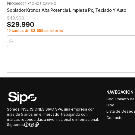
PRO300004
|
KRONOS GAMING
-27%
OFF
Soplador Kronos Alta Potencia Limpieza Pc, Teclado Y Auto
$40.990
$29.990
12 cuotas de
$2.659
sin interés
Cantidad
NAVEGACIÓN
Seguimineto d
Blog
Somos INVERSIONES SIPO SPA, una empresa con
Lista de Deseo
más de 5 años en el mercado, trabajando con
Contacto
marcas reconocidas a nivel nacional e internacional.
Síguenos