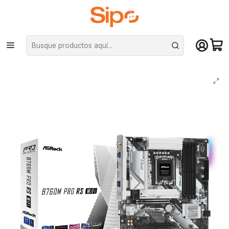
¡Compra hasta mediodía y recibe hoy! De lunes a sábado en el gran
Santiago. Envío gratis desde $29.990
Inicio
Componentes PC
Placas Madre
Intel LGA 1700
Placa Madre ASRock B760M Pro RS Wi-Fi, DDR5 LGA1700, mATX