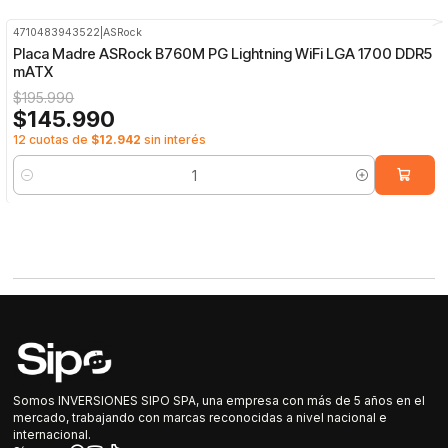
4710483943522
|
ASRock
-26%
OFF
Placa Madre ASRock B760M PG Lightning WiFi LGA 1700 DDR5
mATX
$195.990
$145.990
12 cuotas de
$12.942
sin interés
Cantidad
Somos INVERSIONES SIPO SPA, una empresa con más de 5 años en el
mercado, trabajando con marcas reconocidas a nivel nacional e
internacional.