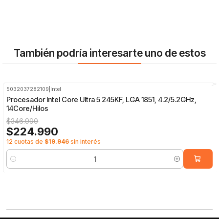
También podría interesarte uno de estos
5032037282109
|
Intel
-35%
OFF
Procesador Intel Core Ultra 5 245KF, LGA 1851, 4.2/5.2GHz,
14Core/Hilos
$346.990
$224.990
12 cuotas de
$19.946
sin interés
Cantidad