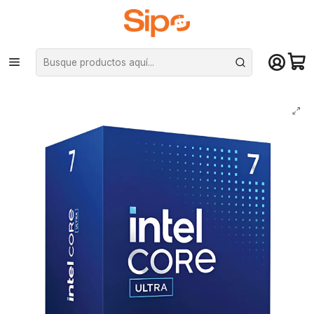
¡Compra hasta mediodía y recibe hoy! De lunes a sábado en el gran
Santiago. Envío gratis desde $29.990
Inicio
Componentes PC
Procesadores
Intel
Procesador Intel Core Ultra 7 265F, LGA 1851, 2.40/5.3Ghz, 20Core/Hilos