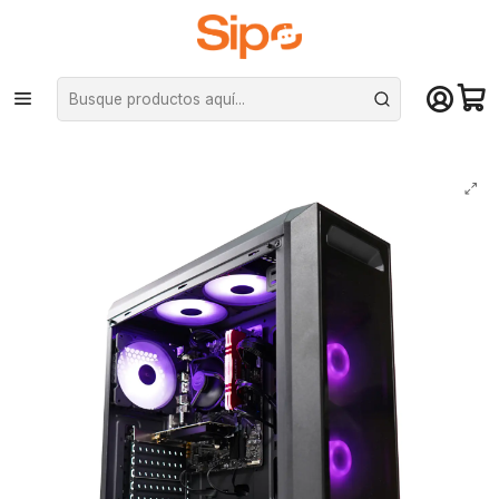
¡Compra hasta mediodía y recibe hoy! De lunes a sábado en el gran
Santiago. Envío gratis desde $29.990
Inicio
Pc Armadas
Pc Gamer Baryonyx: Intel Core i3-1010F, SSD 240GB, HDD 1TB, RAM
16gb, GT 730 2GB GDDR5