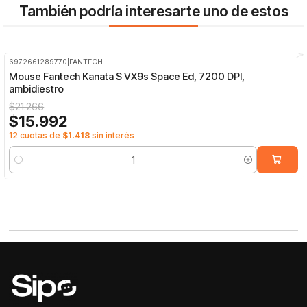
También podría interesarte uno de estos
6972661289770
|
FANTECH
-25%
OFF
Mouse Fantech Kanata S VX9s Space Ed, 7200 DPI,
ambidiestro
$21.266
$15.992
12 cuotas de
$1.418
sin interés
Cantidad