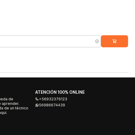
ATENCIÓN 100% ONLINE
ueda de
+56932376123
e aprender.
56986674439
a de un técnico
quí.