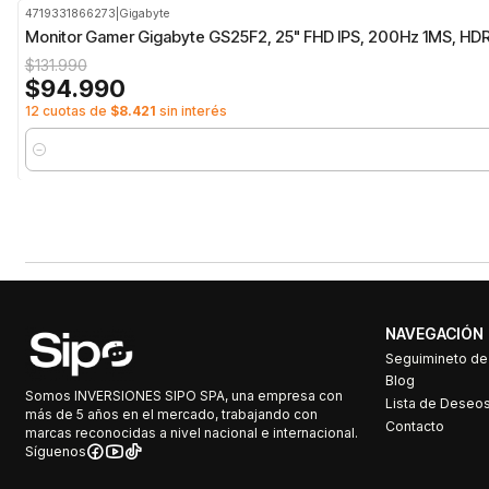
4719331866273
|
Gigabyte
-28%
OFF
Monitor Gamer Gigabyte GS25F2, 25" FHD IPS, 200Hz 1MS, HD
$131.990
$94.990
12 cuotas de
$8.421
sin interés
Cantidad
NAVEGACIÓN
Seguimineto d
Blog
Somos INVERSIONES SIPO SPA, una empresa con
Lista de Deseo
más de 5 años en el mercado, trabajando con
Contacto
marcas reconocidas a nivel nacional e internacional.
Síguenos