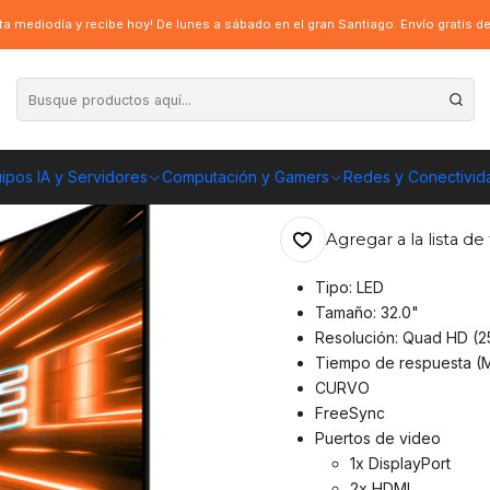
 (32", 165Hz, 1ms)
a mediodía y recibe hoy! De lunes a sábado en el gran Santiago. Envío gratis 
|
Monitor Gamer 
165Hz, 1ms)
ipos IA y Servidores
Computación y Gamers
Redes y Conectivid
ENVÍO GRATIS A TOD
Agregar a la lista de 
Tipo: LED
Tamaño: 32.0"
Resolución: Quad HD (
Tiempo de respuesta (M
CURVO
FreeSync
Puertos de video
1x DisplayPort
2x HDMI