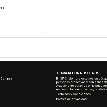
R10
TRABAJA CON NOSOTROS
e Compra
En SIPO, siempre estamos en búsq
personas proactivas y con ganas d
Actualmente estamos en la búsqued
s
en computación proactivo, postula a
Términos y Condiciones
Política de privacidad