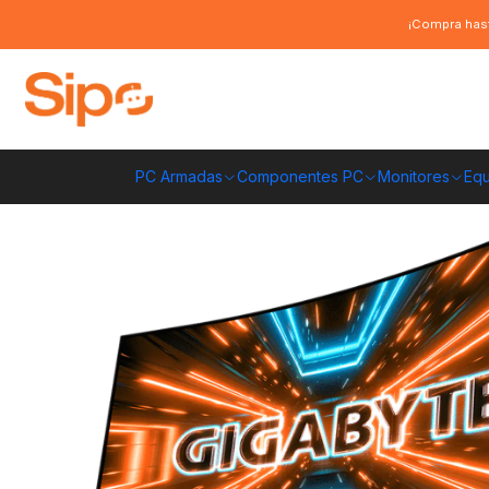
Inicio
Marcas
Gigabyte
Monitor Gamer Gigabyte QHD CURVO G32QC A
¡Compra hast
PC Armadas
Componentes PC
Monitores
Equ