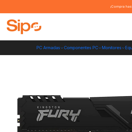
Inicio
Componentes PC
Ram
DDR4 Pc Escritorio
Memoria Ram Kings
¡Compra hast
PC Armadas
Componentes PC
Monitores
Equ