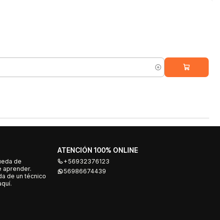
ATENCIÓN 100% ONLINE
ueda de
+56932376123
e aprender.
56986674439
a de un técnico
quí.