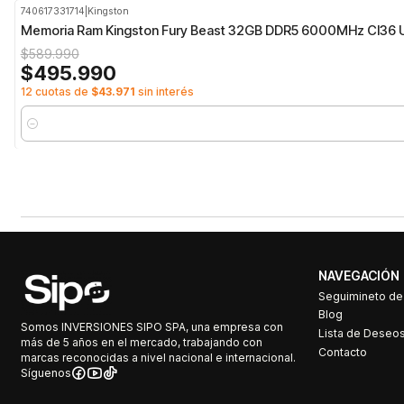
740617331714
|
Kingston
-16%
OFF
Memoria Ram Kingston Fury Beast 32GB DDR5 6000MHz Cl36
$589.990
$495.990
12 cuotas de
$43.971
sin interés
Cantidad
NAVEGACIÓN
Seguimineto d
Blog
Somos INVERSIONES SIPO SPA, una empresa con
Lista de Deseo
más de 5 años en el mercado, trabajando con
Contacto
marcas reconocidas a nivel nacional e internacional.
Síguenos