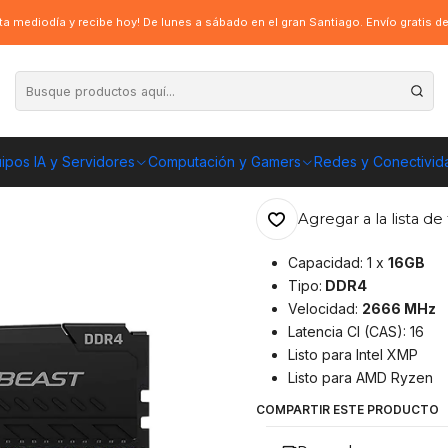
ton Fury Beast 16GB (DDR4, 2666MHz, CL16) - Para PC
a mediodía y recibe hoy! De lunes a sábado en el gran Santiago. Envío gratis 
|
Memoria Ram Ki
2666MHz, CL16)
ipos IA y Servidores
Computación y Gamers
Redes y Conectivid
ENVÍO GRATIS A TOD
Agregar a la lista de 
Capacidad: 1 x
16GB
Tipo:
DDR4
Velocidad:
2666 MHz
Latencia Cl (CAS): 16
Listo para Intel XMP
Listo para AMD Ryzen
COMPARTIR ESTE PRODUCTO