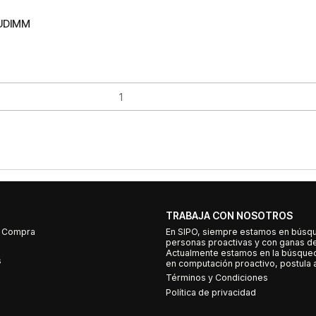
 UDIMM
TRABAJA CON NOSOTROS
e Compra
En SIPO, siempre estamos en búsq
personas proactivas y con ganas d
Actualmente estamos en la búsqued
s
en computación proactivo, postula a
Términos y Condiciones
Política de privacidad