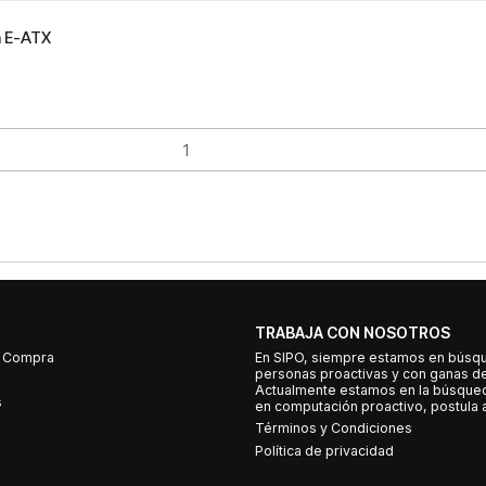
 E-ATX
TRABAJA CON NOSOTROS
e Compra
En SIPO, siempre estamos en búsq
personas proactivas y con ganas d
Actualmente estamos en la búsqued
s
en computación proactivo, postula a
Términos y Condiciones
Política de privacidad