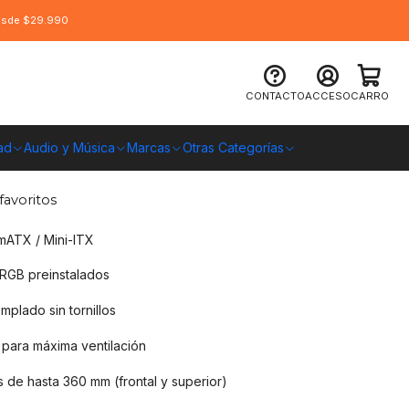
desde $29.990
r MSI MPG GUNGNIR 300R AIRFLOW
CONTACTO
ACCESO
CARRO
an E-ATX
ad
Audio y Música
Marcas
Otras Categorías
O CHILE
favoritos
mATX / Mini-ITX
ARGB preinstalados
emplado sin tornillos
 para máxima ventilación
 de hasta 360 mm (frontal y superior)