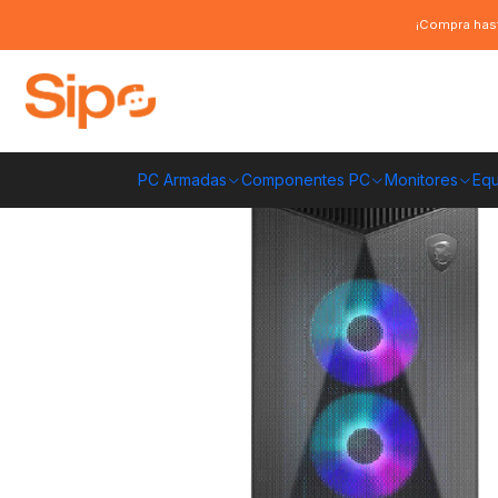
Inicio
Componentes PC
Gabinete
E-ATX
Gabinete Gamer MSI MPG 
¡Compra hast
PC Armadas
Componentes PC
Monitores
Equ