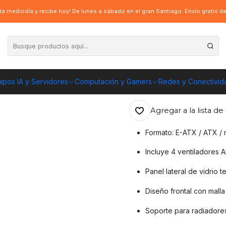
GUNGNIR 300R AIRFLOW Panel Vidrio 4Fan E-ATX
a mediodía y recibe hoy! De lunes a sábado en el gran Santiago. Envío gratis 
|
Gabinete Game
Panel Vidrio 4F
ipos IA y Servidores
Computación y Gamers
Redes y Conectivid
ENVÍO GRATIS A TOD
Agregar a la lista de 
Formato: E-ATX / ATX / 
Incluye 4 ventiladores 
Panel lateral de vidrio t
Diseño frontal con malla
Soporte para radiadores