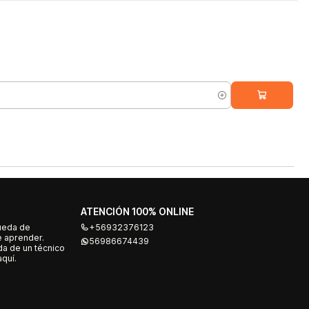
ATENCIÓN 100% ONLINE
ueda de
+56932376123
e aprender.
56986674439
a de un técnico
quí.