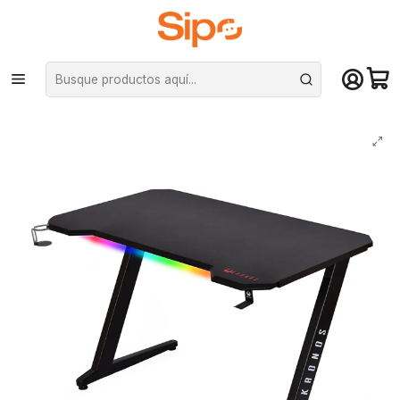
¡Compra hasta mediodía y recibe hoy! De lunes a sábado en el gran
Santiago. Envío gratis desde $29.990
Inicio
Computación y Gamers
Sillas y Escritorios
Escritorios
Escritorio Gamer Kronos OLYMPUS con iluminación RGB