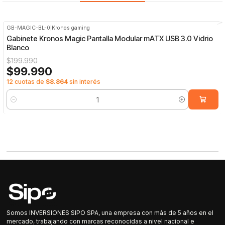
GB-MAGIC-BL-0
|
Kronos gaming
-50%
OFF
Gabinete Kronos Magic Pantalla Modular mATX USB 3.0 Vidrio
Blanco
$199.990
$99.990
12 cuotas de
$8.864
sin interés
Cantidad
Somos INVERSIONES SIPO SPA, una empresa con más de 5 años en el
mercado, trabajando con marcas reconocidas a nivel nacional e