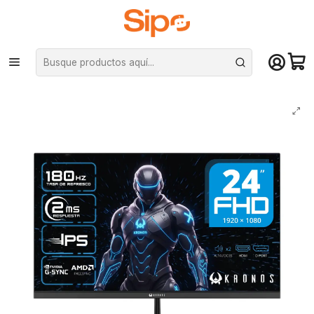
¡Compra hasta mediodía y recibe hoy! De lunes a sábado en el gran
Santiago. Envío gratis desde $29.990
Inicio
Marcas
Kronos
Monitor Gamer Kronos Rift Series, 24", FHD, 180Hz, IPS, 2ms