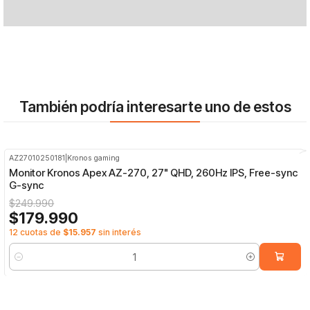
También podría interesarte uno de estos
AZ27010250181
|
Kronos gaming
-28%
OFF
Monitor Kronos Apex AZ-270, 27" QHD, 260Hz IPS, Free-sync
G-sync
$249.990
$179.990
12 cuotas de
$15.957
sin interés
Cantidad