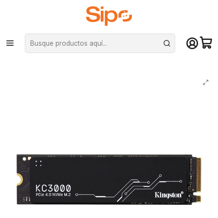
¡Compra hasta mediodía y recibe hoy! De lunes a sábado en el gran
Santiago. Envío gratis desde $29.990
Inicio
Componentes PC
Unidad de Estado Sólido (SSD)
M.2 PCIe NVMe
Disco sólido Kingston KC3000, 1TB, PCIe 4.0 NVMe M.2, 7000MB/s