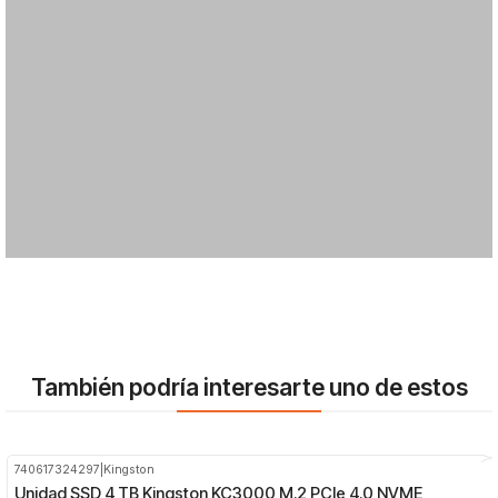
También podría interesarte uno de estos
740617324297
|
Kingston
-29%
OFF
Unidad SSD 4 TB Kingston KC3000 M.2 PCIe 4.0 NVME