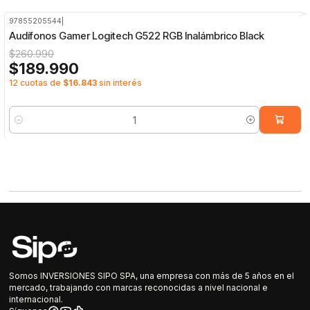
97855205544
|
-27%
OFF
Audífonos Gamer Logitech G522 RGB Inalámbrico Black
$260.990
$189.990
12 cuotas de
$16.843
sin interés
Cantidad
Somos INVERSIONES SIPO SPA, una empresa con más de 5 años en el
mercado, trabajando con marcas reconocidas a nivel nacional e
internacional.