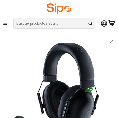
¡Compra hasta mediodía y recibe hoy! De lunes a sábado en el gran
Santiago. Envío gratis desde $29.990
Inicio
Computación y Gamers
Audífonos
Audífonos Gamer Razer BlackShark V2 X Multiplataforma 3.5mm Mic