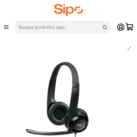
¡Compra hasta mediodía y recibe hoy! De lunes a sábado en el gran
Santiago. Envío gratis desde $29.990
Inicio
Computación y Gamers
Audífonos
Audífono Logitech con micrófono H390