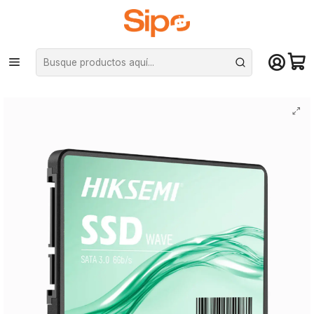
¡Compra hasta mediodía y recibe hoy! De lunes a sábado en el gran
Santiago. Envío gratis desde $29.990
Inicio
Componentes PC
Unidad de Estado Sólido (SSD)
2.5" Sata
Unidad SSD Hiksemi Wave(s) 2048G 2.5″ SATA III 3D NAND 550MB/s