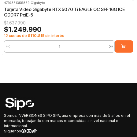
4719331355869
|
Gigabyte
-24%
OFF
Tarjeta Video Gigabyte RTX 5070 Ti EAGLE OC SFF 16G ICE
GDDR7 PciE-5
$1.637.990
$1.249.990
12 cuotas de
$110.815
sin interés
Cantidad
Somos INVERSIONES SIPO SPA, una empresa con más de 5 años en el
mercado, trabajando con marcas reconocidas a nivel nacional e
internacional.
Síguenos