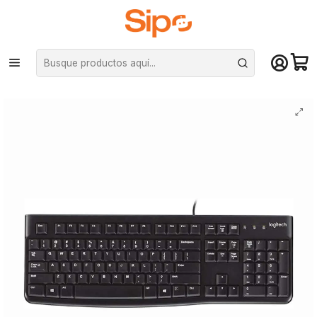
¡Compra hasta mediodía y recibe hoy! De lunes a sábado en el gran
Santiago. Envío gratis desde $29.990
Inicio
Computación y Gamers
Teclados
De membrana
Teclado K120 Logitech , USB, Alámbrico, Negro