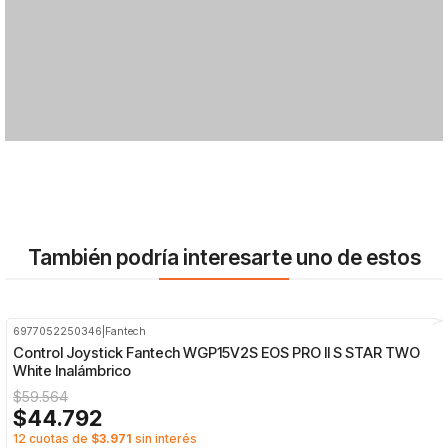
También podría interesarte uno de estos
6977052250346
|
Fantech
-25%
OFF
Control Joystick Fantech WGP15V2S EOS PRO II S STAR TWO
White Inalámbrico
$59.564
$44.792
12 cuotas de
$3.971
sin interés