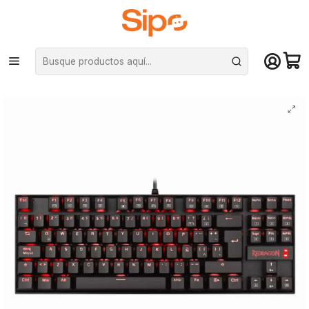
¡Compra hasta mediodía y recibe hoy! De lunes a sábado en el gran
Santiago. Envío gratis desde $29.990
Inicio
Computación y Gamers
Teclados
Mecánicos
Teclado gamer Redragon Kumara K552 - Single Color