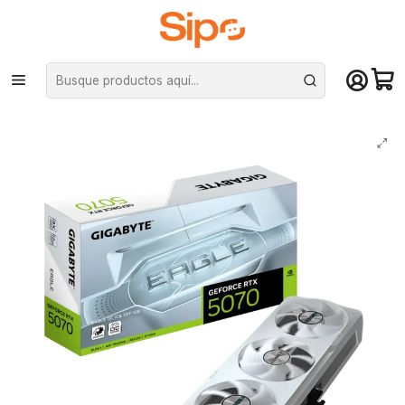
¡Compra hasta mediodía y recibe hoy! De lunes a sábado en el gran
Santiago. Envío gratis desde $29.990
Inicio
Componentes PC
Tarjeta de vídeo
Nvidia GeForce
Tarjeta Video Gigabyte RTX 5070 Eagle OC ICE Sff 12G PciE-5