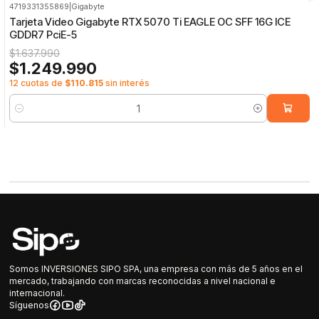
4719331355869
|
Gigabyte
-24%
OFF
Tarjeta Video Gigabyte RTX 5070 Ti EAGLE OC SFF 16G ICE
GDDR7 PciE-5
$1.637.990
$1.249.990
12 cuotas de
$110.815
sin interés
Cantidad
Somos INVERSIONES SIPO SPA, una empresa con más de 5 años en el
mercado, trabajando con marcas reconocidas a nivel nacional e
internacional.
Síguenos