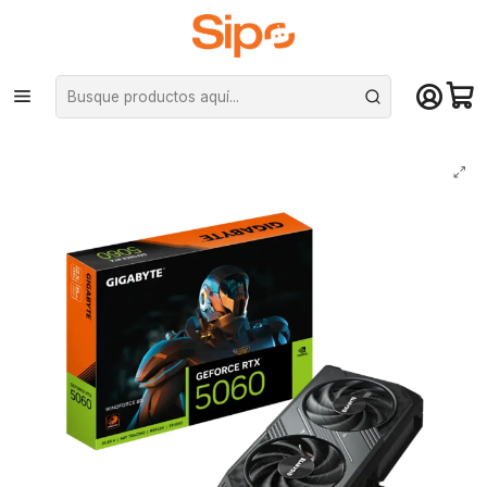
¡Compra hasta mediodía y recibe hoy! De lunes a sábado en el gran
Santiago. Envío gratis desde $29.990
Inicio
Componentes PC
Tarjeta de vídeo
Nvidia GeForce
Tarjeta de Video Gigabyte RTX 5060 WINDFORCE 8G GDDR7 PciE-5