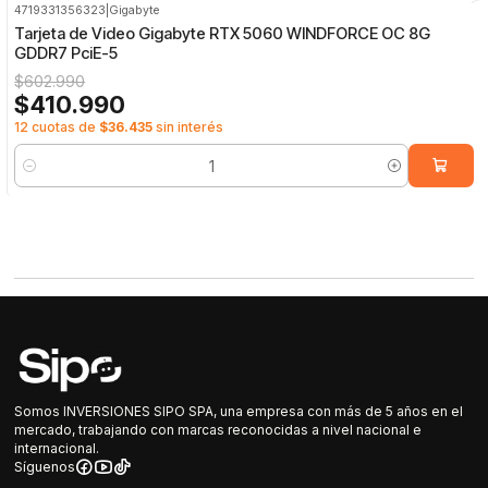
4719331356323
|
Gigabyte
-32%
OFF
Tarjeta de Video Gigabyte RTX 5060 WINDFORCE OC 8G
GDDR7 PciE-5
$602.990
$410.990
12 cuotas de
$36.435
sin interés
Cantidad
Somos INVERSIONES SIPO SPA, una empresa con más de 5 años en el
mercado, trabajando con marcas reconocidas a nivel nacional e
internacional.
Síguenos