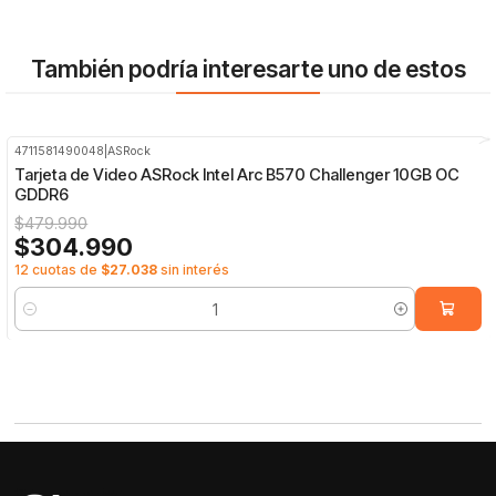
También podría interesarte uno de estos
4711581490048
|
ASRock
-36%
OFF
Tarjeta de Video ASRock Intel Arc B570 Challenger 10GB OC
GDDR6
$479.990
$304.990
12 cuotas de
$27.038
sin interés
Cantidad