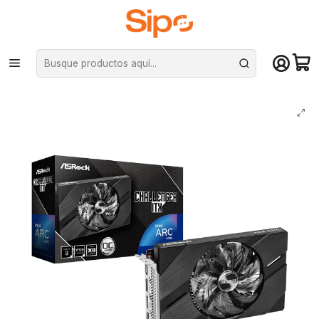
¡Compra hasta mediodía y recibe hoy! De lunes a sábado en el gran
Santiago. Envío gratis desde $29.990
Inicio
Componentes PC
Tarjeta de vídeo
Intel ARC
Tarjeta de Video ASRock Intel Arc A380 Challenger ITX 6GB OC GDDR6