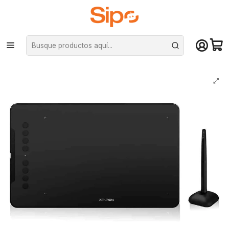
¡Compra hasta mediodía y recibe hoy! De lunes a sábado en el gran
Santiago. Envío gratis desde $29.990
Inicio
Otras categorías
Lápiz Touch
Tableta Grafica Digitalizadora XP-Pen Pro DECO 01 V2