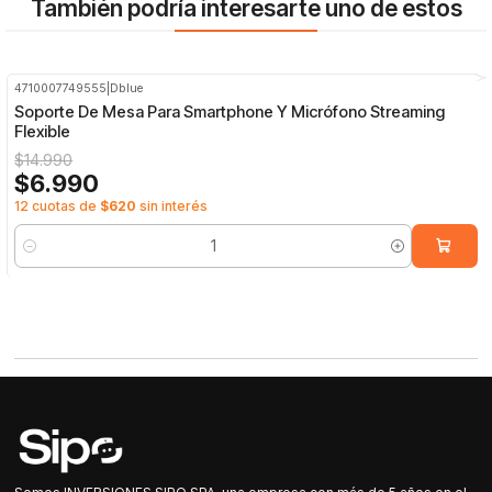
También podría interesarte uno de estos
4710007749555
|
Dblue
-53%
OFF
Soporte De Mesa Para Smartphone Y Micrófono Streaming
Flexible
$14.990
$6.990
12 cuotas de
$620
sin interés
Cantidad