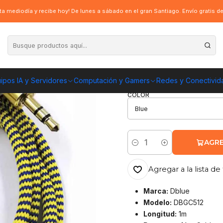
iliar, 3.5mm a 3.5mm, plug a plug, 1m
a mediodía y recibe hoy! De lunes a sábado en el gran Santiago. Envío gratis 
|
Cable Dblue auxi
ENVÍO GRATIS A TOD
ipos IA y Servidores
Computación y Gamers
Redes y Conectivid
COLOR
AGRE
Cantidad
Agregar a la lista de 
Marca:
Dblue
Modelo:
DBGC512
Longitud:
1m