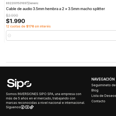
6922001501697
|
Generic
-33%
OFF
Cable de audio 3.5mm hembra a 2 x 3.5mm macho splitter
$2.990
$1.990
12 cuotas de
$176
sin interés
Cantidad
NAVEGACIÓN
Seguimineto d
Blog
Somos INVERSIONES SIPO SPA, una empresa con
Lista de Deseo
más de 5 años en el mercado, trabajando con
Contacto
marcas reconocidas a nivel nacional e internacional.
Síguenos