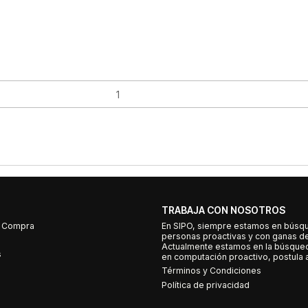
TRABAJA CON NOSOTROS
e Compra
En SIPO, siempre estamos en búsq
personas proactivas y con ganas d
Actualmente estamos en la búsqued
s
en computación proactivo, postula a
Términos y Condiciones
Política de privacidad