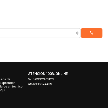
ATENCIÓN 100% ONLINE
ueda de
+56932376123
e aprender.
56986674439
a de un técnico
quí.