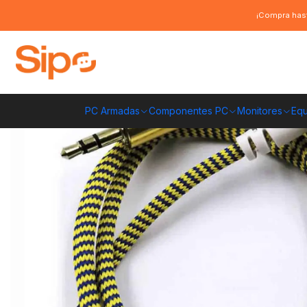
Inicio
Audio y música
Cables de audio y adaptadores
Cable Dblue aux
¡Compra hast
PC Armadas
Componentes PC
Monitores
Equ