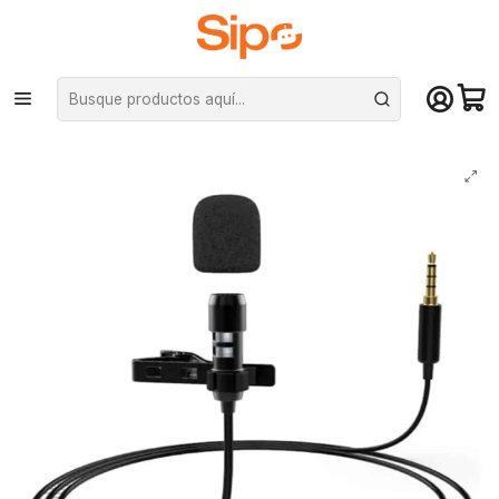
¡Compra hasta mediodía y recibe hoy! De lunes a sábado en el gran
Santiago. Envío gratis desde $29.990
Inicio
Audio y música
Micrófonos
Micrófono Lavalier Fifine para iPhone/Android - C2