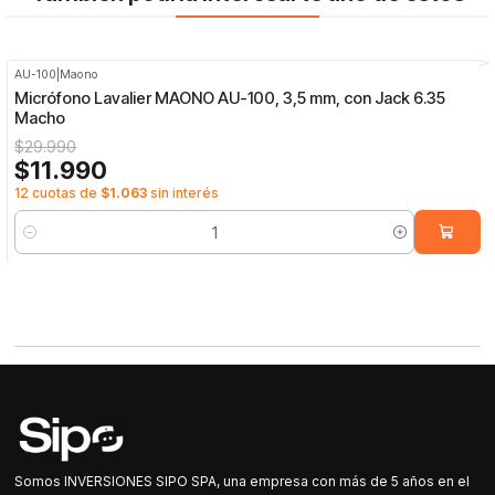
AU-100
|
Maono
-60%
OFF
Micrófono Lavalier MAONO AU-100, 3,5 mm, con Jack 6.35
Macho
$29.990
$11.990
12 cuotas de
$1.063
sin interés
Cantidad
Somos INVERSIONES SIPO SPA, una empresa con más de 5 años en el