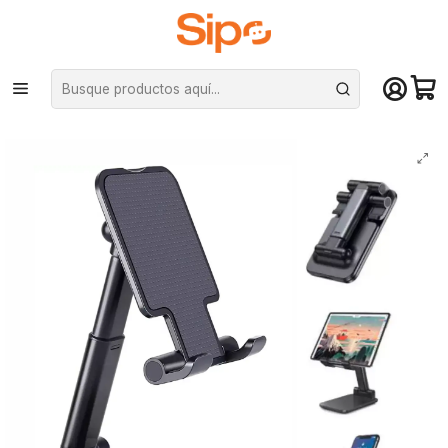
¡Compra hasta mediodía y recibe hoy! De lunes a sábado en el gran
Santiago. Envío gratis desde $29.990
Inicio
Otras categorías
Soporte celulares, tables y notebooks
Soporte Base Porta Celular Tablet Escritorio Mesa Ajustable