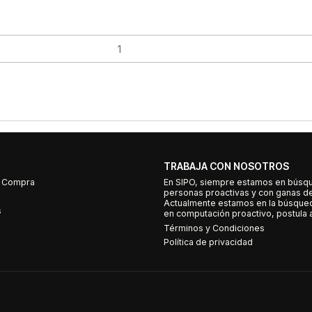
TRABAJA CON NOSOTROS
e Compra
En SIPO, siempre estamos en búsq
personas proactivas y con ganas d
Actualmente estamos en la búsqued
s
en computación proactivo, postula a
Términos y Condiciones
Política de privacidad