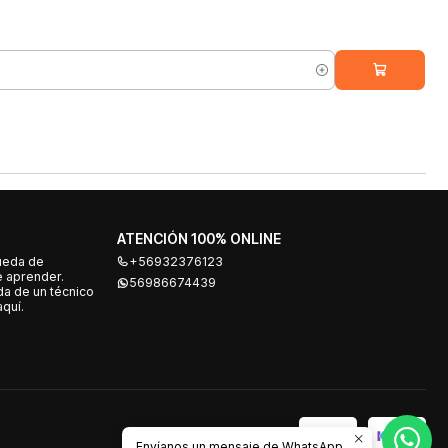
ATENCIÓN 100% ONLINE
ueda de
+56932376123
e aprender.
56986674439
a de un técnico
quí.
Envíanos un mensaje de WhatsApp