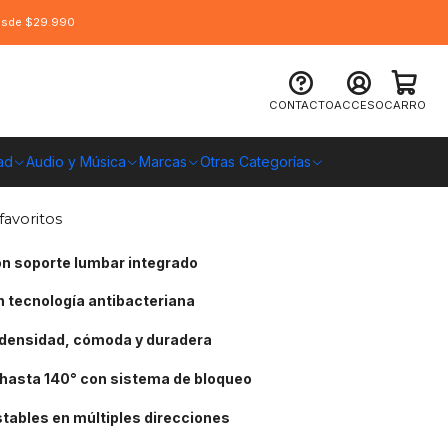
desde $29.990
rtagear SL3800 HygennX Black/White
CONTACTO
ACCESO
CARRO
ad
Audio y Música
Marcas
Otras Categorías
O CHILE
favoritos
n soporte lumbar integrado
 tecnología antibacteriana
densidad, cómoda y duradera
 hasta 140° con sistema de bloqueo
tables en múltiples direcciones