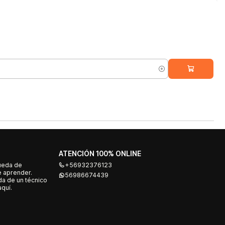
ATENCIÓN 100% ONLINE
ueda de
+56932376123
e aprender.
56986674439
a de un técnico
quí.