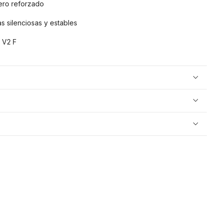
cero reforzado
s silenciosas y estables
 V2 F