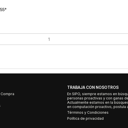
155°
TRABAJA CON NOSOTROS
e Compra
En SIPO, siempre estamos en búsq
personas proactivas y con ganas d
Actualmente estamos en la búsqued
s
en computación proactivo, postula a
Términos y Condiciones
Política de privacidad