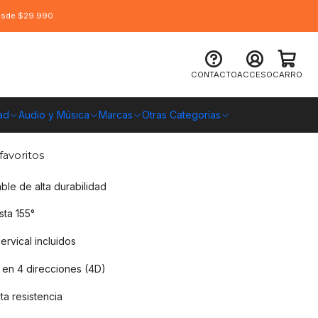
desde $29.990
gar Armor One V2 F Tela, Brazos 4D,
CONTACTO
ACCESO
CARRO
ad
Audio y Música
Marcas
Otras Categorías
O CHILE
favoritos
ble de alta durabilidad
sta 155°
ervical incluidos
 en 4 direcciones (4D)
ta resistencia