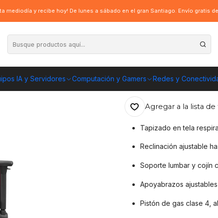
Cougar Armor One V2 F Tela, Brazos 4D, 155°
a mediodía y recibe hoy! De lunes a sábado en el gran Santiago. Envío gratis 
|
Silla Gamer Cou
155°
ipos IA y Servidores
Computación y Gamers
Redes y Conectivid
ENVÍO GRATIS A TOD
Agregar a la lista de 
Tapizado en tela respira
Reclinación ajustable ha
Soporte lumbar y cojín c
Apoyabrazos ajustables
Pistón de gas clase 4, al