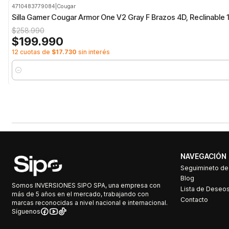
4710483779084
|
Cougar
-23%
OFF
Silla Gamer Cougar Armor One V2 Gray F Brazos 4D, Reclinable 
$258.990
$199.990
12 cuotas de
$17.730
sin interés
Cantidad
NAVEGACIÓN
Seguimineto d
Blog
Somos INVERSIONES SIPO SPA, una empresa con
Lista de Deseo
más de 5 años en el mercado, trabajando con
Contacto
marcas reconocidas a nivel nacional e internacional.
Síguenos