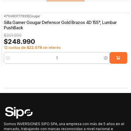
4710483777899
|
Cougar
-18%
OFF
Silla Gamer Gougar Defensor Gold Brazos 4D 155°, Lumbar
PushBack
$301.990
$248.990
12 cuotas de
$22.074
sin interés
Cantidad
Somos INVERSIONES SIPO SPA, una empresa con más de 5 años en el
mercado, trabajando con marcas reconocidas a nivel nacional e