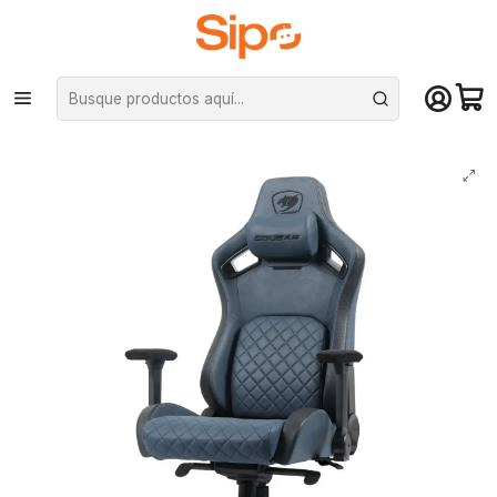
¡Compra hasta mediodía y recibe hoy! De lunes a sábado en el gran
Santiago. Envío gratis desde $29.990
Inicio
Computación y Gamers
Sillas y Escritorios
Sillas
Silla Gamer Cougar Defensor S Navy Blue F Brazos 4D, 155°