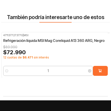
También podría interesarte uno de estos
4711377273770
|
MSI
-19%
OFF
Refrigeración líquida MSI Mag Coreliquid A13 360 ARG, Negro
$89.990
$72.990
12 cuotas de
$6.471
sin interés
Cantidad