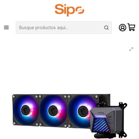
¡Compra hasta mediodía y recibe hoy! De lunes a sábado en el gran
Santiago. Envío gratis desde $29.990
Inicio
Componentes PC
Cooler CPU
Refrigeración líquida
Refrigeración Líquida MSI MAG CORELIQUID A15 360 ARGB, Black