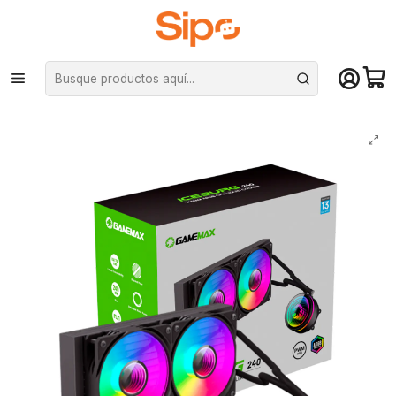
¡Compra hasta mediodía y recibe hoy! De lunes a sábado en el gran
Santiago. Envío gratis desde $29.990
Inicio
Componentes PC
Cooler CPU
Refrigeración líquida
Refrigeración Líquida Gamemax IceBurg 240, 1200/1700/am4/am5