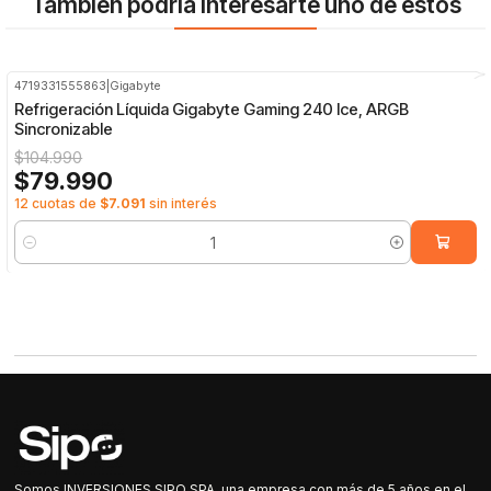
También podría interesarte uno de estos
4719331555863
|
Gigabyte
-24%
OFF
Refrigeración Líquida Gigabyte Gaming 240 Ice, ARGB
Sincronizable
$104.990
$79.990
12 cuotas de
$7.091
sin interés
Cantidad
Somos INVERSIONES SIPO SPA, una empresa con más de 5 años en el