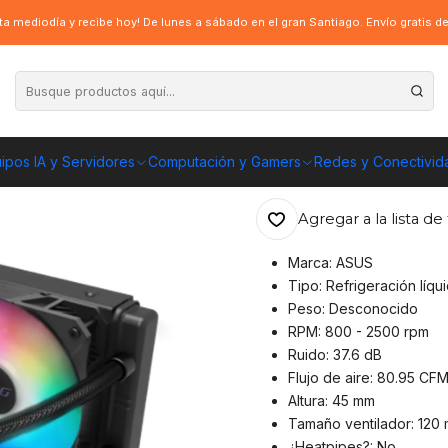
ción Líquida ASUS ROG STRIX LC II 360 ARGB Intel-AMD
a mediodía y recibe hoy! De lunes a sábado en el gran Santiago. Envío gratis 
|
Refrigeración L
ARGB Intel-AM
ipos IA y Servidores
Computación y Gamers
Redes y Conectivid
ENVÍO GRATIS A TOD
Agregar a la lista de 
Marca: ASUS
Tipo: Refrigeración líqu
Peso: Desconocido
RPM: 800 - 2500 rpm
Ruido: 37.6 dB
Flujo de aire: 80.95 CF
Altura: 45 mm
Tamaño ventilador: 120
¿Heatpipes?: No