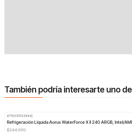
También podría interesarte uno de
4719331553944
|
-20%
OFF
Refrigeración Líquida Aorus WaterForce X II 240 ARGB, Intel/AM
$244.990