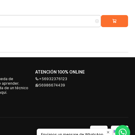
ATENCIÓN 100% ONLINE
ueda de
+56932376123
e aprender.
56986674439
a de un técnico
quí.
Envíanos un mensaje de WhatsApp