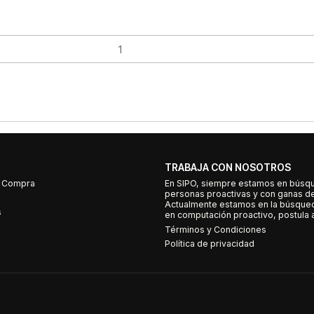
TRABAJA CON NOSOTROS
e Compra
En SIPO, siempre estamos en búsq
personas proactivas y con ganas d
Actualmente estamos en la búsqued
s
en computación proactivo, postula a
Términos y Condiciones
Política de privacidad