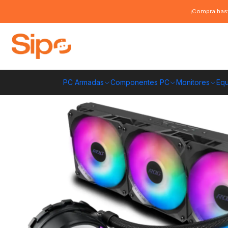
Inicio
Componentes PC
Cooler CPU
Refrigeración líquida
Refrigera
¡Compra hast
PC Armadas
Componentes PC
Monitores
Equ