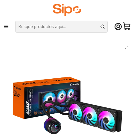
¡Compra hasta mediodía y recibe hoy! De lunes a sábado en el gran
Santiago. Envío gratis desde $29.990
Inicio
Componentes PC
Cooler CPU
Refrigeración líquida
Refrigeración Líquida Aorus WaterForce X II 360 Intel/AMD