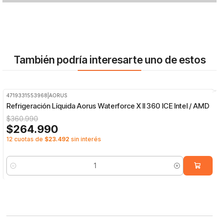
También podría interesarte uno de estos
4719331553968
|
AORUS
-27%
OFF
Refrigeración Líquida Aorus Waterforce X II 360 ICE Intel / AMD
$360.990
$264.990
12 cuotas de
$23.492
sin interés
Cantidad