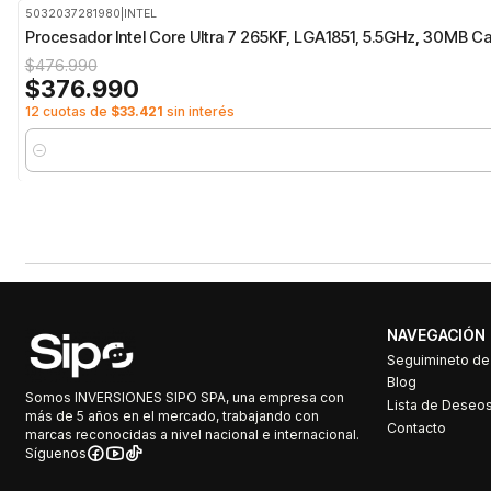
5032037281980
|
INTEL
-21%
OFF
Procesador Intel Core Ultra 7 265KF, LGA1851, 5.5GHz, 30MB C
$476.990
$376.990
12 cuotas de
$33.421
sin interés
Cantidad
NAVEGACIÓN
Seguimineto d
Blog
Somos INVERSIONES SIPO SPA, una empresa con
Lista de Deseo
más de 5 años en el mercado, trabajando con
Contacto
marcas reconocidas a nivel nacional e internacional.
Síguenos