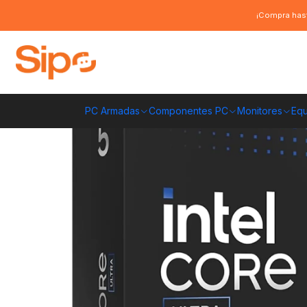
Inicio
Componentes PC
Procesadores
Intel
Procesador Intel Core 
¡Compra hast
PC Armadas
Componentes PC
Monitores
Equ