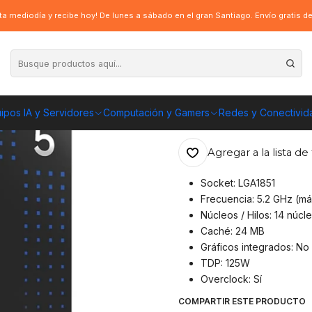
Ultra 5 245K, LGA1851, 5.2 GHz, 24MB Cache
a mediodía y recibe hoy! De lunes a sábado en el gran Santiago. Envío gratis 
|
Procesador Intel
GHz, 24MB Cac
ipos IA y Servidores
Computación y Gamers
Redes y Conectivid
ENVÍO GRATIS A TOD
Agregar a la lista de 
Socket: LGA1851
Frecuencia: 5.2 GHz (má
Núcleos / Hilos: 14 núcle
Caché: 24 MB
Gráficos integrados: N
TDP: 125W
Overclock: Sí
COMPARTIR ESTE PRODUCTO