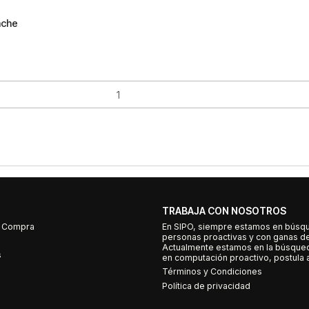
ache
TRABAJA CON NOSOTROS
e Compra
En SIPO, siempre estamos en búsq
personas proactivas y con ganas d
Actualmente estamos en la búsqued
s
en computación proactivo, postula a
Términos y Condiciones
Política de privacidad