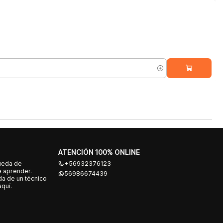
ATENCIÓN 100% ONLINE
ueda de
+56932376123
e aprender.
56986674439
a de un técnico
quí.