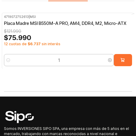
4719072752613
|
MSI
-38%
OFF
Placa Madre MSI B550M-A PRO, AM4, DDR4, M2, Micro-ATX
$121.990
$75.990
12 cuotas de
$6.737
sin interés
Cantidad
Somos INVERSIONES SIPO SPA, una empresa con más de 5 años en el
mercado, trabajando con marcas reconocidas a nivel nacional e