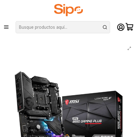
¡Compra hasta mediodía y recibe hoy! De lunes a sábado en el gran
Santiago. Envío gratis desde $29.990
Inicio
Componentes PC
Placas Madre
AMD AM4
Placa Madre Msi MPG B550 Gaming Plus, ATX, AM4, Pcie 4.0