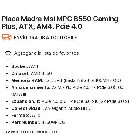
|
Placa Madre Msi MPG B550 Gaming
Plus, ATX, AM4, Pcie 4.0
ENVÍO GRATIS A TODO CHILE
Agregar a la lista de favoritos
Socket:
AM4
Chipset:
AMD B550
Memoria RAM:
4x DDR4 (hasta 128GB, 4400MHz OC)
Almacenamiento:
2x M.2 (1x PCIe 4.0, 1x PCIe 3.0), 6x
SATA III
Expansión:
1x PCIe 4.0 x16, 1x PCIe 3.0 x16, 2x PCIe 3.0 x1
Conectividad:
LAN Gigabit, Audio HD 7.1
Formato:
ATX
Part Number:
B550GPLUS
COMPARTIR ESTE PRODUCTO