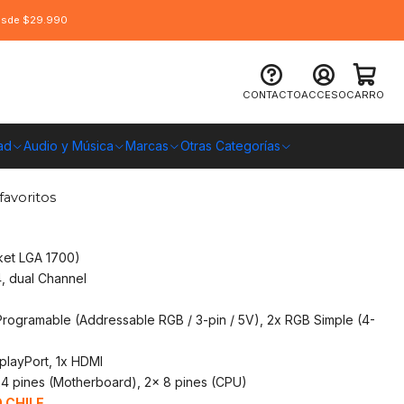
desde $29.990
I MAG B760 Tomahawk Wifi DDR4
CONTACTO
ACCESO
CARRO
ad
Audio y Música
Marcas
Otras Categorías
O CHILE
favoritos
ket LGA 1700)
, dual Channel
rogramable (Addressable RGB / 3-pin / 5V), 2x RGB Simple (4-
playPort, 1x HDMI
24 pines (Motherboard), 2x 8 pines (CPU)
 CHILE