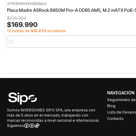
47115814903900
|
ASRock
-26%
OFF
Placa Madre ASRock B850M Pro-A DDR5 AM5, M.2 mATX PciE-
$228.990
$169.990
12 cuotas de
$15.070
sin interés
Cantidad
NAVEGACIÓN
Seguimineto d
Blog
Somos INVERSIONES SIPO SPA, una empresa con
Lista de Deseo
más de 5 años en el mercado, trabajando con
Contacto
marcas reconocidas a nivel nacional e internacional.
Síguenos