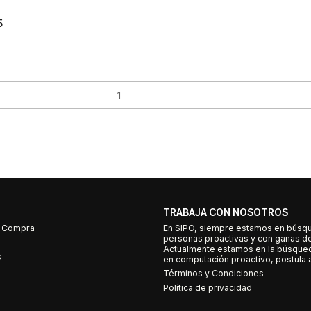
5
TRABAJA CON NOSOTROS
e Compra
En SIPO, siempre estamos en búsq
personas proactivas y con ganas d
Actualmente estamos en la búsqued
s
en computación proactivo, postula a
Términos y Condiciones
Política de privacidad