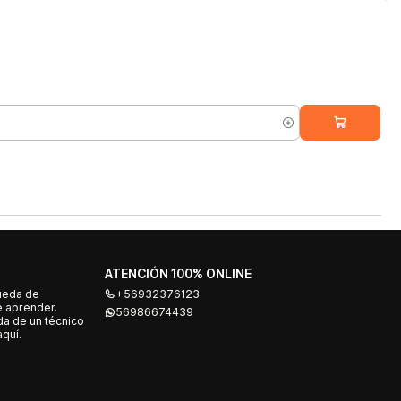
ATENCIÓN 100% ONLINE
ueda de
+56932376123
e aprender.
56986674439
a de un técnico
quí.