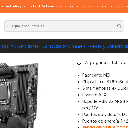
MSI MAG B760 Tomahawk Wifi DDR4 LGA1700
a mediodía y recibe hoy! De lunes a sábado en el gran Santiago. Envío gratis 
|
Placa Madre MS
LGA1700
ipos IA y Servidores
Computación y Gamers
Redes y Conectivid
ENVÍO GRATIS A TOD
Agregar a la lista de 
Fabricante MSI
Chipset Intel B760 (Soc
Slots memorias 4x DDR4
Formato ATX
Soporte RGB: 2x ARGB P
pin / 12V)
Puertos de video: 1x Dis
Puertos de energía: 1x 
ENVIO GRATIS A TODO